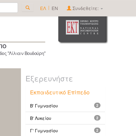
|
ΕΛ
EN
Συνδεθείτε:
ΓΙΟ
ος "Λίλιαν Βουδούρη"
Εξερευνήστε
Εκπαιδευτικό Επίπεδο
Β' Γυμνασίου
2
Β' Λυκείου
2
Γ' Γυμνασίου
2