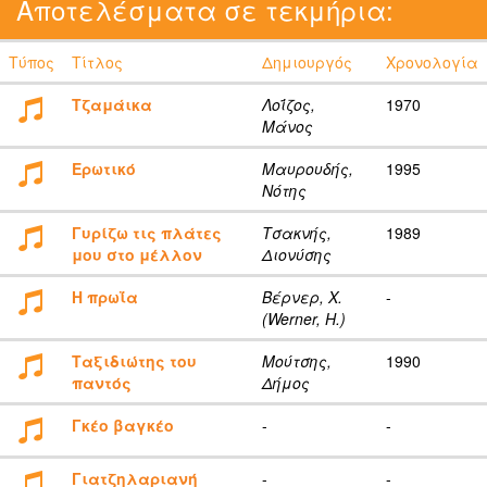
Αποτελέσματα σε τεκμήρια:
Τύπος
Τίτλος
Δημιουργός
Χρονολογία
Τζαμάικα
Λοΐζος,
1970
Μάνος
Ερωτικό
Μαυρουδής,
1995
Νότης
Γυρίζω τις πλάτες
Τσακνής,
1989
μου στο μέλλον
Διονύσης
Η πρωΐα
Βέρνερ, Χ.
-
(Werner, H.)
Ταξιδιώτης του
Μούτσης,
1990
παντός
Δήμος
Γκέο βαγκέο
-
-
Γιατζηλαριανή
-
-