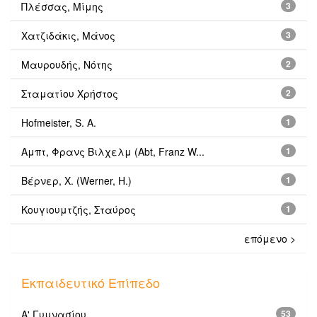
Πλέσσας, Μίμης
3
Χατζιδάκις, Μάνος
3
Μαυρουδής, Νότης
2
Σταματίου Χρήστος
2
Hofmeister, S. A.
1
Αμπτ, Φρανς Βιλχελμ (Abt, Franz W...
1
Βέρνερ, Χ. (Werner, H.)
1
Κουγιουμτζής, Σταύρος
1
επόμενο >
Εκπαιδευτικό Επίπεδο
Α' Γυμνασίου
53