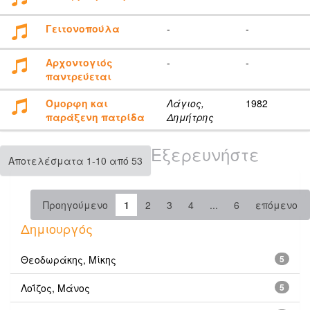
Γειτονοπούλα
-
-
Αρχοντογιός
-
-
παντρεύεται
Όμορφη και
Λάγιος,
1982
παράξενη πατρίδα
Δημήτρης
Εξερευνήστε
Αποτελέσματα 1-10 από 53
Προηγούμενο
1
2
3
4
...
6
επόμενο
Δημιουργός
Θεοδωράκης, Μίκης
5
Λοΐζος, Μάνος
5